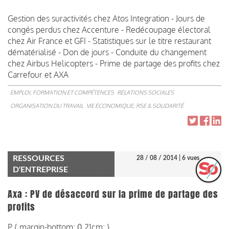
Gestion des suractivités chez Atos Integration - Jours de
congés perdus chez Accenture - Redécoupage électoral
chez Air France et GFI - Statistiques sur le titre restaurant
dématérialisé - Don de jours - Conduite du changement
chez Airbus Helicopters - Prime de partage des profits chez
Carrefour et AXA
EMPLOI, FORMATION ET COMPÉTENCES
RELATIONS SOCIALES
ORGANISATION DU TRAVAIL
VIE ÉCONOMIQUE, RSE & SOLIDARITÉ
RESSOURCES
28 / 08 / 2014
| 6 vues
D'ENTREPRISE
Axa : PV de désaccord sur la prime de partage des
profits
P { margin-bottom: 0.21cm; }