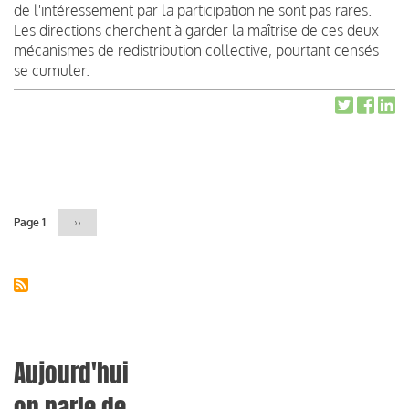
de l'intéressement par la participation ne sont pas rares.
Les directions cherchent à garder la maîtrise de ces deux
mécanismes de redistribution collective, pourtant censés
se cumuler.
Pagination
Page 1
Page
››
suivante
Aujourd'hui
on parle de...