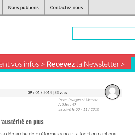
Nous publions
Contactez-nous
Rechercher
nt vos infos >
Recevez
la Newsletter >
09 / 01 / 2014
| 33 vues
Pascal Pavageau / Membre
Articles : 47
Inscrit(e) le 03 / 11 / 2010
’austérité en plus
 sa démarche de « réformes » pour la fonction publique,