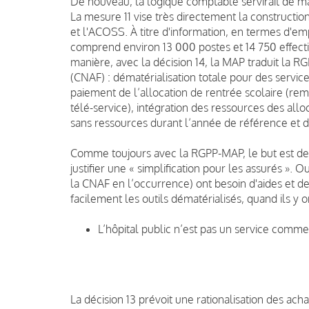
De nouveau, la logique comptable servirait de m
La mesure 11 vise très directement la constructio
et l'ACOSS. À titre d'information, en termes d'em
comprend environ 13 000 postes et 14 750 effect
manière, avec la décision 14, la MAP traduit la RG
(CNAF) : dématérialisation totale pour des service
paiement de l’allocation de rentrée scolaire (re
télé-service), intégration des ressources des alloc
sans ressources durant l’année de référence et d
Comme toujours avec la RGPP-MAP, le but est de f
justifier une « simplification pour les assurés ».
la CNAF en l’occurrence) ont besoin d'aides et de
facilement les outils dématérialisés, quand il
L’hôpital public n’est pas un service comme
La décision 13 prévoit une rationalisation des ach