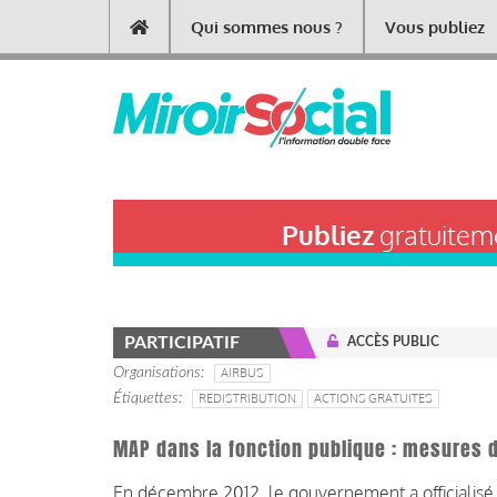
Aller
Qui sommes nous ?
Vous publiez
Main
au
contenu
navigation
principal
Publiez
gratuiteme
PARTICIPATIF
ACCÈS PUBLIC
Organisations
AIRBUS
Étiquettes
REDISTRIBUTION
ACTIONS GRATUITES
MAP dans la fonction publique : mesures d
En décembre 2012, le gouvernement a officialisé