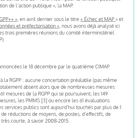
ion de l’action publique », la MAP.
RGPP++ »
, en avril dernier sous le titre
« Échec et MAP
» et
nnées et préfectorisation »
, nous avons déjà analysé ici
es trois premières réunions du comité interministériel
P).
], annoncées le 18 décembre par le quatrième CIMAP.
t à la RGPP : aucune concertation préalable (pas même
e totalement absent alors que de nombreuses mesures
561 mesures de la RGPP qui se poursuivent, les 149
mesures, les PMMS [3] ou encore les 61 évaluations
les services publics sont aujourd’hui touchés par plus de 1
e réductions de moyens, de postes, d’effectifs, de
 très courte, à savoir 2008-2015.