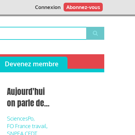
Connexion
Abonnez-vous
Devenez membre
Aujourd'hui
on parle de...
SciencesPo,
FO France travail,
SNPEA CFDT