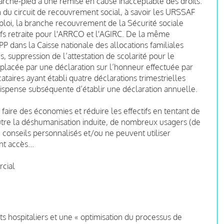
arche-pied à une remise en cause inacceptable des droits.
n du circuit de recouvrement social, à savoir les URSSAF
ploi, la branche recouvrement de la Sécurité sociale
ifs retraite pour l'ARRCO et l'AGIRC. De la même
PP dans la Caisse nationale des allocations familiales
s, suppression de l’attestation de scolarité pour le
mplacée par une déclaration sur l’honneur effectuée par
ataires ayant établi quatre déclarations trimestrielles
ispense subséquente d’établir une déclaration annuelle.
aire des économies et réduire les effectifs en tentant de
 Outre la déshumanisation induite, de nombreux usagers (de
 conseils personnalisés et/ou ne peuvent utiliser
s y ont accès...
rcial
ats hospitaliers et une « optimisation du processus de