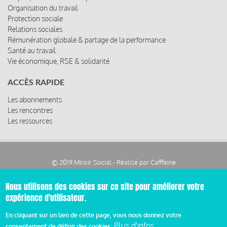
Organisation du travail
Protection sociale
Relations sociales
Rémunération globale & partage de la performance
Santé au travail
Vie économique, RSE & solidarité
ACCÈS RAPIDE
Les abonnements
Les rencontres
Les ressources
© 2019 Miroir Social - Réalisé par
Cafffeine
Nous utilisons des cookies sur ce site pour améliorer votre
Mentions légales et condition générale d’utilisation et
Pied
d’abonnement
expérience d'utilisateur.
de
En cliquant sur un lien de cette page, vous nous donnez votre
Plus d'infos
consentement de définir des cookies.