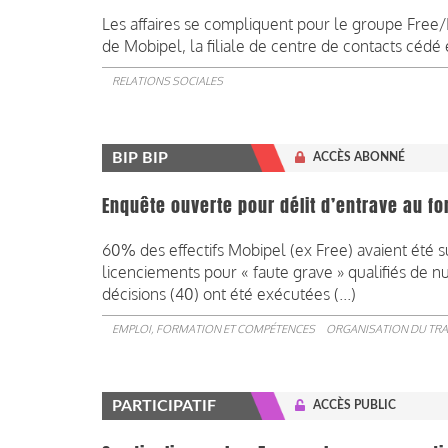
Les affaires se compliquent pour le groupe Free/I
de Mobipel,
la filiale de
centre de contacts cédé
RELATIONS SOCIALES
BIP BIP
ACCÈS ABONNÉ
Enquête ouverte pour délit d’entrave au f
60% des effectifs Mobipel (ex Free) avaient été
licenciements pour « faute grave » qualifiés de n
décisions (40) ont été exécutées (...)
EMPLOI, FORMATION ET COMPÉTENCES
ORGANISATION DU TRA
PARTICIPATIF
ACCÈS PUBLIC