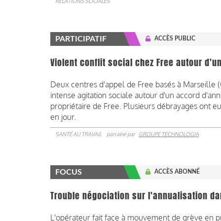
RELATIONS SOCIALES
PARTICIPATIF
ACCÈS PUBLIC
Violent conflit social chez Free autour d'u
Deux centres d'appel de Free basés à Marseille (C
intense agitation sociale autour d'un accord d'annu
propriétaire de Free. Plusieurs débrayages ont eu
en jour.
SANTÉ AU TRAVAIL
parrainé par
GROUPE TECHNOLOGIA
FOCUS
ACCÈS ABONNÉ
Trouble négociation sur l'annualisation da
L'opérateur fait face à mouvement de grève en pr