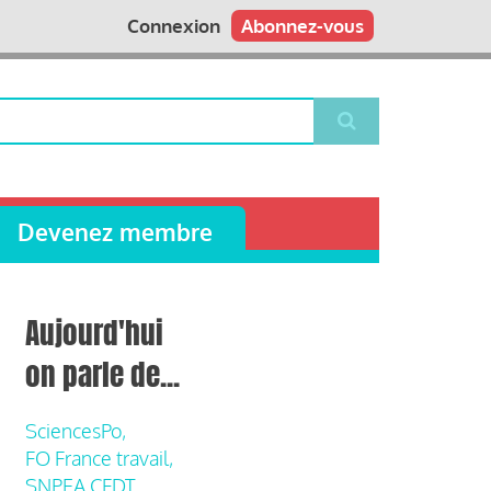
Connexion
Abonnez-vous
Devenez membre
Aujourd'hui
on parle de...
SciencesPo,
FO France travail,
SNPEA CFDT