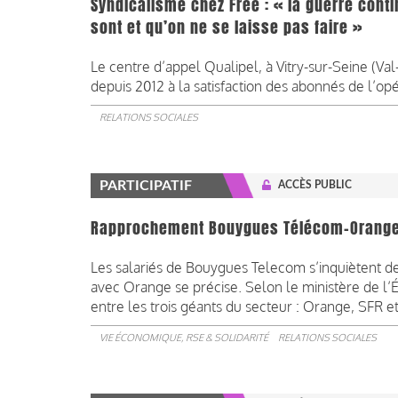
Syndicalisme chez Free : « la guerre conti
sont et qu’on ne se laisse pas faire »
Le centre d’appel Qualipel, à Vitry-sur-Seine (Va
depuis 2012 à la satisfaction des abonnés de l’opé
RELATIONS SOCIALES
PARTICIPATIF
ACCÈS PUBLIC
Rapprochement Bouygues Télécom-Orange : 
Les salariés de Bouygues Telecom s’inquiètent d
avec Orange se précise. Selon le ministère de l’É
entre les trois géants du secteur : Orange, SFR e
VIE ÉCONOMIQUE, RSE & SOLIDARITÉ
RELATIONS SOCIALES