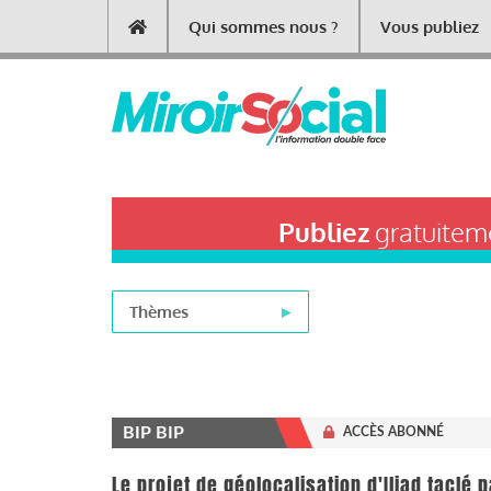
Aller
Qui sommes nous ?
Vous publiez
Main
au
contenu
navigation
principal
Publiez
gratuiteme
Thèmes
BIP BIP
ACCÈS ABONNÉ
Le projet de géolocalisation d'Iliad taclé 