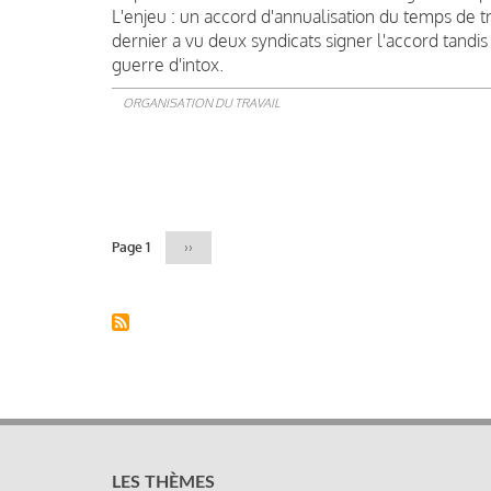
L'enjeu : un accord d'annualisation du temps de t
dernier a vu deux syndicats signer l'accord tandis
guerre d'intox.
ORGANISATION DU TRAVAIL
Pagination
Page 1
Page
››
suivante
LES THÈMES