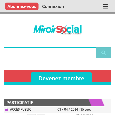
Aller
Qui sommes nous ?
Vous publiez
Nous publions
Contactez-nous
Abonnez-vous
Connexion
Main
au
contenu
navigation
principal
Rechercher
Devenez membre
PARTICIPATIF
ACCÈS PUBLIC
03 / 04 / 2014
| 35 vues
robin carcan /