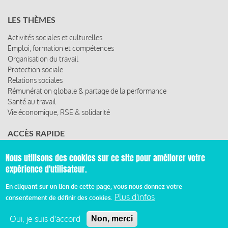
LES THÈMES
Activités sociales et culturelles
Emploi, formation et compétences
Organisation du travail
Protection sociale
Relations sociales
Rémunération globale & partage de la performance
Santé au travail
Vie économique, RSE & solidarité
ACCÈS RAPIDE
Les abonnements
Nous utilisons des cookies sur ce site pour améliorer votre
Les rencontres
expérience d'utilisateur.
Les ressources
En cliquant sur un lien de cette page, vous nous donnez votre
Plus d'infos
consentement de définir des cookies.
© 2019 Miroir Social - Réalisé par
Cafffeine
Oui, je suis d'accord
Non, merci