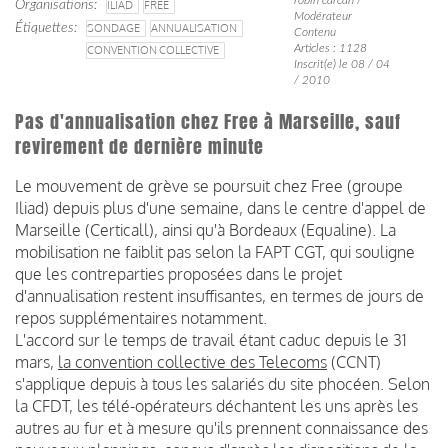
Organisations
ILIAD
FREE
Modérateur
Étiquettes
SONDAGE
ANNUALISATION
Contenu
Articles : 1128
CONVENTION COLLECTIVE
Inscrit(e) le 08 / 04
/ 2010
Pas d'annualisation chez Free à Marseille, sauf
revirement de dernière minute
Le mouvement de grève se poursuit chez Free (groupe
Iliad) depuis plus d'une semaine, dans le centre d'appel de
Marseille (Certicall), ainsi qu'à Bordeaux (Equaline). La
mobilisation ne faiblit pas selon la FAPT CGT, qui souligne
que les contreparties proposées dans le projet
d'annualisation restent insuffisantes, en termes de jours de
repos supplémentaires notamment.
L'accord sur le temps de travail étant caduc depuis le 31
mars,
la convention collective des Telecoms
(CCNT)
s'applique depuis à tous les salariés du site phocéen. Selon
la CFDT, les télé-opérateurs déchantent les uns après les
autres au fur et à mesure qu'ils prennent connaissance des