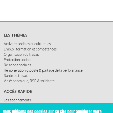
LES THÈMES
Activités sociales et culturelles
Emploi, formation et compétences
Organisation du travail
Protection sociale
Relations sociales
Rémunération globale & partage de la performance
Santé au travail
Vie économique, RSE & solidarité
ACCÈS RAPIDE
Les abonnements
Les rencontres
Les ressources
Nous utilisons des cookies sur ce site pour améliorer votre