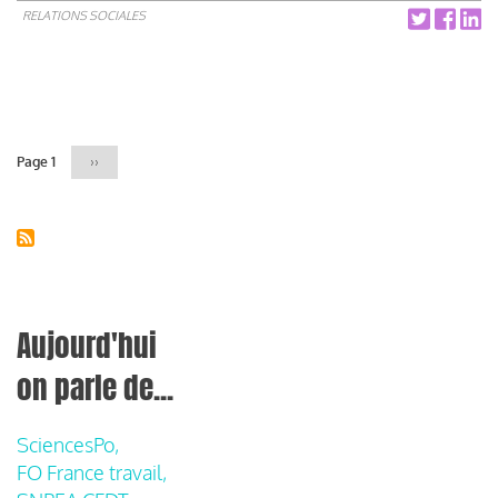
RELATIONS SOCIALES
Pagination
Page 1
Page
››
suivante
Aujourd'hui
on parle de...
SciencesPo,
FO France travail,