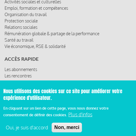
Activités sociales et culturelles
Emploi, formation et compétences
Organisation du travail
Protection sociale
Relations sociales
Rémunération globale & partage de la performance
Santé au travail
Vie économique, RSE & solidarité
ACCÈS RAPIDE
Les abonnements
Les rencontres
Les ressources
Nous utilisons des cookies sur ce site pour améliorer votre
expérience d'utilisateur.
© 2019 Miroir Social - Réalisé par
Cafffeine
En cliquant sur un lien de cette page, vous nous donnez votre
Plus d'infos
consentement de définir des cookies.
Mentions légales et condition générale d’utilisation et
Pied
d’abonnement
Oui, je suis d'accord
Non, merci