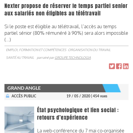
Nexter propose de réserver le temps partiel senior
aux salariés non éligibles au télétravail
Si le poste est éligible au télétravail, l’accès au temps
partiel sénior (80% rémunéré à 90%) sera alors impossible
(...)
EMPLOI, FORMATION ET COMPÉTENCES
ORGANISATION DU TRAVAIL
SANTÉ AU TRAVAIL
parrainé par
GROUPE TECHNOLOGIA
GRAND ANGLE
ACCÈS PUBLIC
19 / 05 / 2020
| 454 vues
État psychologique et lien social :
retours d’expérience
La web-conférence du 7 mai co-organisée