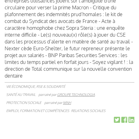
entreprises utilisatrices jouent sur l'ambiguïté d'une
circulaire pour verser la prime Macron - Critique du
plafonnement des indemnités prud’homales : le kit de
combat du Syndicat des avocats de France - Acte à
caractère homophobe chez Sopra Steria : une enquête
interne difficile - Le(s) nouveau(x) rôle(s) à jouer du CSE
dans les processus d’alerte en matière de santé au travail -
Nexter cède Euro-Shelter, le futur repreneur présente le
projet aux salariés - BNP Paribas Securities Services : les
limites du temps partiel en forfait jours - Soyez vigilant ! : la
direction de Total communique sur la nouvelle convention
dentaire
VIE ÉCONOMIQUE, RSE & SOLIDARITÉ
SANTÉ AU TRAVAIL
parrainé par
GROUPE TECHNOLOGIA
PROTECTION SOCIALE
parrainé par
MNH
EMPLOI, FORMATION ET COMPÉTENCES
RELATIONS SOCIALES