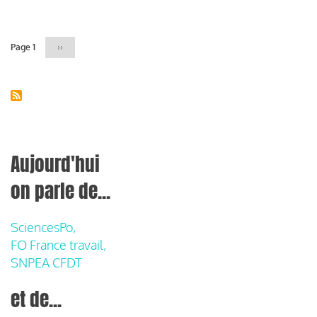
Pagination
Page 1
Page
››
suivante
Aujourd'hui
on parle de...
SciencesPo,
FO France travail,
SNPEA CFDT
et de...