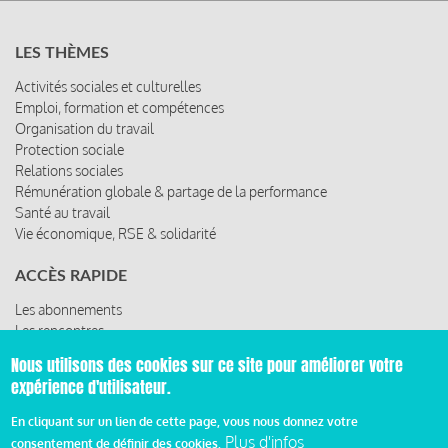
LES THÈMES
Activités sociales et culturelles
Emploi, formation et compétences
Organisation du travail
Protection sociale
Relations sociales
Rémunération globale & partage de la performance
Santé au travail
Vie économique, RSE & solidarité
ACCÈS RAPIDE
Les abonnements
Les rencontres
Les ressources
Nous utilisons des cookies sur ce site pour améliorer votre
expérience d'utilisateur.
En cliquant sur un lien de cette page, vous nous donnez votre
© 2019 Miroir Social - Réalisé par
Cafffeine
Plus d'infos
consentement de définir des cookies.