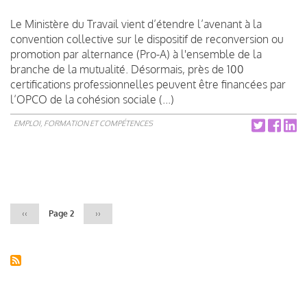
Le Ministère du Travail vient d’étendre l’avenant à la
convention collective sur le dispositif de reconversion ou
promotion par alternance (Pro-A) à l'ensemble de la
branche de la mutualité. Désormais, près de 100
certifications professionnelles peuvent être financées par
l’OPCO de la cohésion sociale (...)
EMPLOI, FORMATION ET COMPÉTENCES
Pagination
Page
‹‹
Page 2
Page
››
précédente
suivante