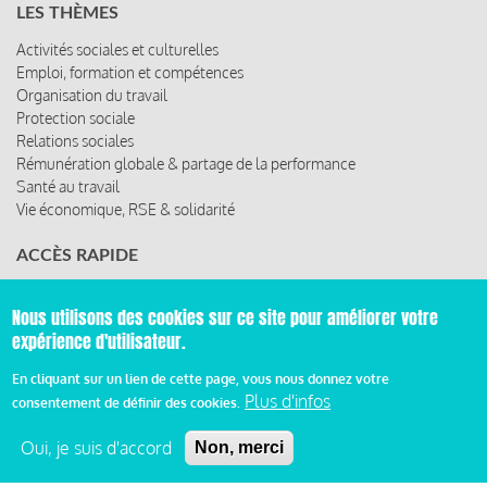
LES THÈMES
Activités sociales et culturelles
Emploi, formation et compétences
Organisation du travail
Protection sociale
Relations sociales
Rémunération globale & partage de la performance
Santé au travail
Vie économique, RSE & solidarité
ACCÈS RAPIDE
Les abonnements
Les rencontres
Nous utilisons des cookies sur ce site pour améliorer votre
Les ressources
expérience d'utilisateur.
En cliquant sur un lien de cette page, vous nous donnez votre
Plus d'infos
consentement de définir des cookies.
© 2019 Miroir Social - Réalisé par
Cafffeine
Oui, je suis d'accord
Non, merci
Mentions légales et condition générale d’utilisation et