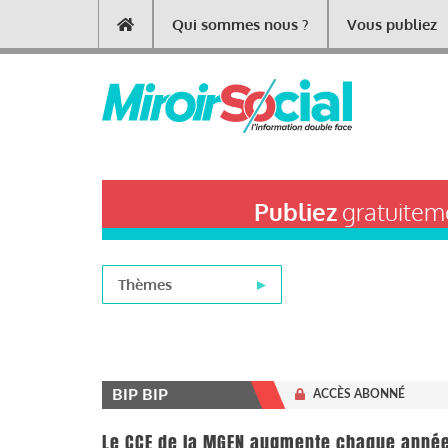
Aller
Qui sommes nous ?
Vous publiez
Main
au
contenu
navigation
principal
Publiez
gratuiteme
Thèmes
BIP BIP
ACCÈS ABONNÉ
Le CCE de la MGEN augmente chaque année 