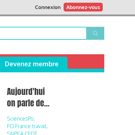
Connexion
Abonnez-vous
Devenez membre
Aujourd'hui
on parle de...
SciencesPo,
FO France travail,
SNPEA CFDT