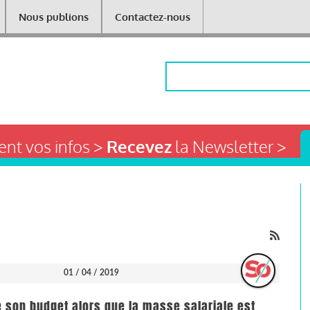
Nous publions
Contactez-nous
Rechercher
nt vos infos >
Recevez
la Newsletter >
01 / 04 / 2019
son budget alors que la masse salariale est