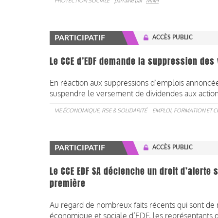
PROTECTION SOCIALE
parrainé par
MNH
PARTICIPATIF
ACCÈS PUBLIC
Le CCE d’EDF demande la suppression des
En réaction aux suppressions d’emplois annoncée
suspendre le versement de dividendes aux action
VIE ÉCONOMIQUE, RSE & SOLIDARITÉ
EMPLOI, FORMATION ET 
PARTICIPATIF
ACCÈS PUBLIC
Le CCE EDF SA déclenche un droit d’alerte s
première
Au regard de nombreux faits récents qui sont de 
économique et sociale d’EDF, les représentants 