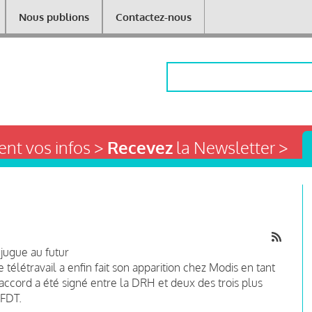
Nous publions
Contactez-nous
Rechercher
nt vos infos >
Recevez
la Newsletter >
njugue au futur
télétravail a enfin fait son apparition chez Modis en tant
 accord a été signé entre la DRH et deux des trois plus
CFDT.