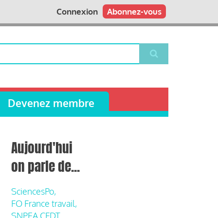
Connexion
Abonnez-vous
Devenez membre
Aujourd'hui
on parle de...
SciencesPo,
FO France travail,
SNPEA CFDT