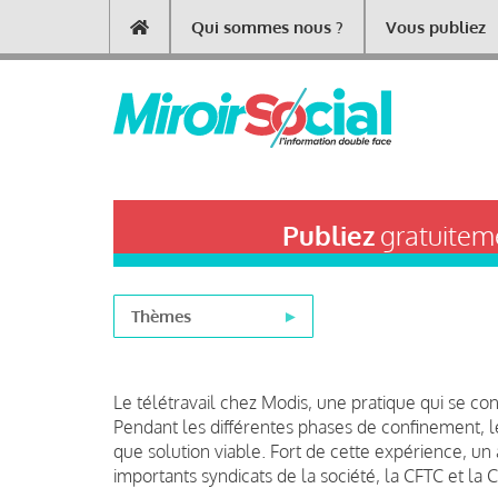
Aller
Qui sommes nous ?
Vous publiez
Main
au
contenu
navigation
principal
Publiez
gratuiteme
Thèmes
Le télétravail chez Modis, une pratique qui se co
Pendant les différentes phases de confinement, le 
que solution viable. Fort de cette expérience, un
importants syndicats de la société, la CFTC et la 