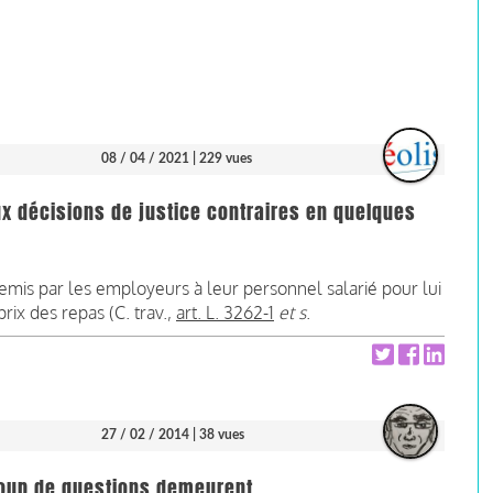
08 / 04 / 2021
| 229 vues
eux décisions de justice contraires en quelques
remis par les employeurs à leur personnel salarié pour lui
prix des repas (C. trav.,
art. L. 3262-1
et s
.
27 / 02 / 2014
| 38 vues
coup de questions demeurent