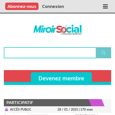
Aller
Qui sommes nous ?
Vous publiez
Nous publions
Contactez-nous
Abonnez-vous
Connexion
Main
au
contenu
navigation
principal
Rechercher
Devenez membre
PARTICIPATIF
ACCÈS PUBLIC
28 / 01 / 2025
| 170 vues
Michel Beaugas /