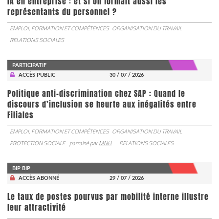
IA en entreprise : et si on formait aussi les
représentants du personnel ?
EMPLOI, FORMATION ET COMPÉTENCES
ORGANISATION DU TRAVAIL
RELATIONS SOCIALES
PARTICIPATIF
ACCÈS PUBLIC
30 / 07 / 2026
Politique anti-discrimination chez SAP : Quand le
discours d’inclusion se heurte aux inégalités entre
Filiales
EMPLOI, FORMATION ET COMPÉTENCES
ORGANISATION DU TRAVAIL
PROTECTION SOCIALE
parrainé par
MNH
RELATIONS SOCIALES
BIP BIP
ACCÈS ABONNÉ
29 / 07 / 2026
Le taux de postes pourvus par mobilité interne illustre
leur attractivité