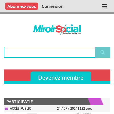
Aller
Qui sommes nous ?
Vous publiez
Nous publions
Contactez-nous
Abonnez-vous
Connexion
Main
au
contenu
navigation
principal
Rechercher
Devenez membre
PARTICIPATIF
ACCÈS PUBLIC
24 / 07 / 2024
| 122 vues
Elise Saada /