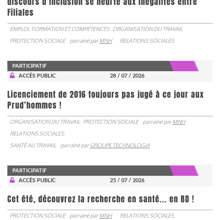
discours d’inclusion se heurte aux inégalités entre
Filiales
EMPLOI, FORMATION ET COMPÉTENCES
ORGANISATION DU TRAVAIL
PROTECTION SOCIALE
parrainé par
MNH
RELATIONS SOCIALES
PARTICIPATIF
ACCÈS PUBLIC
28 / 07 / 2026
Licenciement de 2016 toujours pas jugé à ce jour aux
Prud’hommes !
ORGANISATION DU TRAVAIL
PROTECTION SOCIALE
parrainé par
MNH
RELATIONS SOCIALES
SANTÉ AU TRAVAIL
parrainé par
GROUPE TECHNOLOGIA
PARTICIPATIF
ACCÈS PUBLIC
25 / 07 / 2026
Cet été, découvrez la recherche en santé... en BD !
PROTECTION SOCIALE
parrainé par
MNH
RELATIONS SOCIALES