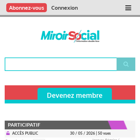
Aller
Qui sommes nous ?
Vous publiez
Nous publions
Contactez-nous
Abonnez-vous
Connexion
Main
au
contenu
navigation
principal
Rechercher
Devenez membre
PARTICIPATIF
ACCÈS PUBLIC
30 / 05 / 2026
| 50 vues
Jacques Régnier /