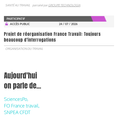
SANTÉ AU TRAVAIL
parrainé par
GROUPE TECHNOLOGIA
PARTICIPATIF
ACCÈS PUBLIC
24 / 07 / 2026
Projet de réorganisation France Travail: Toujours
beaucoup d'interrogations
ORGANISATION DU TRAVAIL
Aujourd'hui
on parle de...
SciencesPo,
FO France travail,
SNPEA CFDT