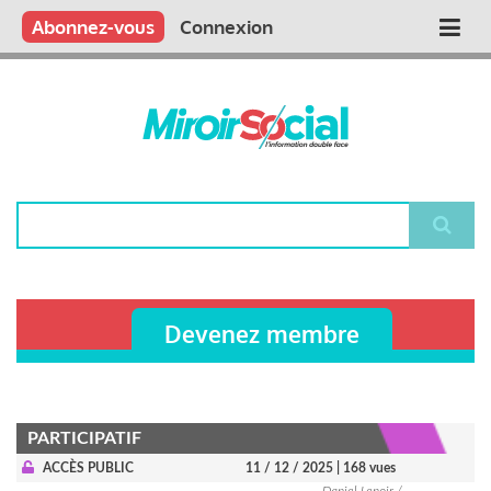
Aller
Qui sommes nous ?
Vous publiez
Nous publions
Contactez-nous
Abonnez-vous
Connexion
Main
au
contenu
navigation
principal
Rechercher
Devenez membre
PARTICIPATIF
ACCÈS PUBLIC
11 / 12 / 2025
| 168 vues
Daniel Lenoir /