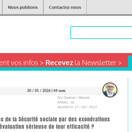
Nous publions
Contactez-nous
Rechercher
nt vos infos >
Recevez
la Newsletter >
30 / 05 / 2026
| 44 vues
Eric Gautron / Abonné
Articles : 62
Inscrit(e) le 17 / 06 / 2022
es de la Sécurité sociale par des exonérations
valuation sérieuse de leur efficacité ?