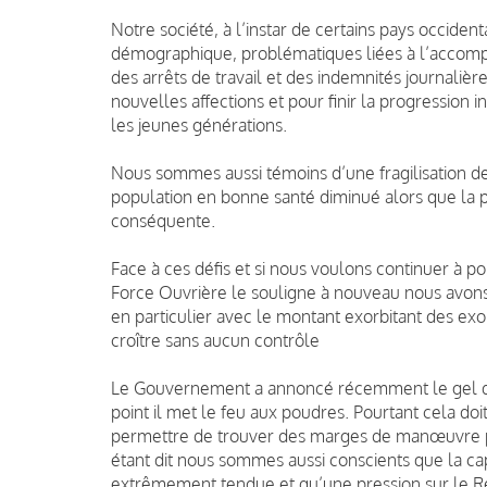
Notre société, à l’instar de certains pays occidentau
démographique, problématiques liées à l’accom
des arrêts de travail et des indemnités journalièr
nouvelles affections et pour finir la progression
les jeunes générations.
Nous sommes aussi témoins d’une fragilisation de l
population en bonne santé diminué alors que la pa
conséquente.
Face à ces défis et si nous voulons continuer à po
Force Ouvrière le souligne à nouveau nous avons
en particulier avec le montant exorbitant des exo
croître sans aucun contrôle
Le Gouvernement a annoncé récemment le gel de c
point il met le feu aux poudres. Pourtant cela doit
permettre de trouver des marges de manœuvre pour
étant dit nous sommes aussi conscients que la cap
extrêmement tendue et qu’une pression sur le Re