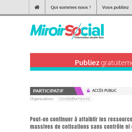
Aller
Qui sommes nous ?
Vous publiez
Main
au
contenu
navigation
principal
Publiez
gratuiteme
PARTICIPATIF
ACCÈS PUBLIC
Organisations
CONFÉDÉRATION FO
Peut-on continuer à affaiblir les ressourc
massives de cotisations sans contrôle ni é