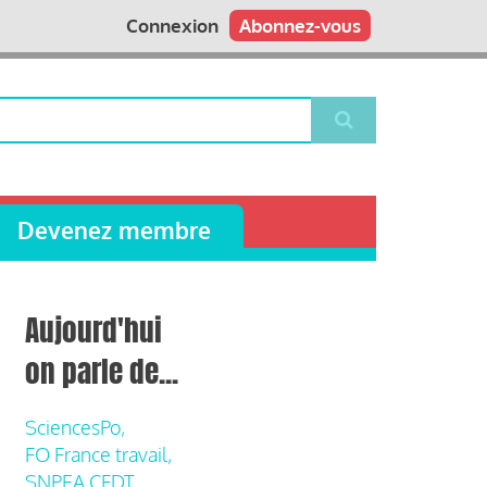
Connexion
Abonnez-vous
Devenez membre
Aujourd'hui
on parle de...
SciencesPo,
FO France travail,
SNPEA CFDT