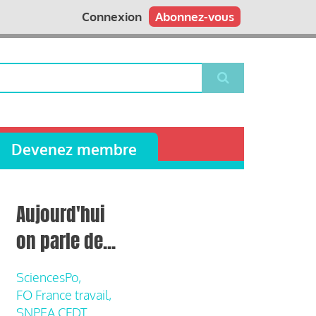
Connexion
Abonnez-vous
Devenez membre
Aujourd'hui
on parle de...
SciencesPo,
FO France travail,
SNPEA CFDT