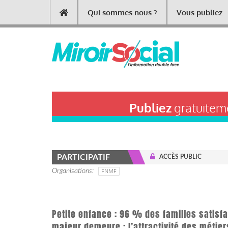
Aller
Qui sommes nous ?
Vous publiez
Main
au
contenu
navigation
principal
Publiez
gratuiteme
PARTICIPATIF
ACCÈS PUBLIC
Organisations
FNMF
Petite enfance : 96 % des familles satisf
majeur demeure : l’attractivité des méti