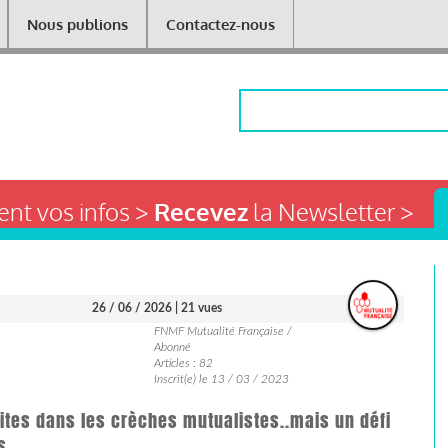
Nous publions
Contactez-nous
Rechercher
nt vos infos >
Recevez
la Newsletter >
26 / 06 / 2026
| 21 vues
FNMF Mutualité Française /
Abonné
Articles : 82
Inscrit(e) le 13 / 03 / 2023
aites dans les crèches mutualistes..mais un défi
ers