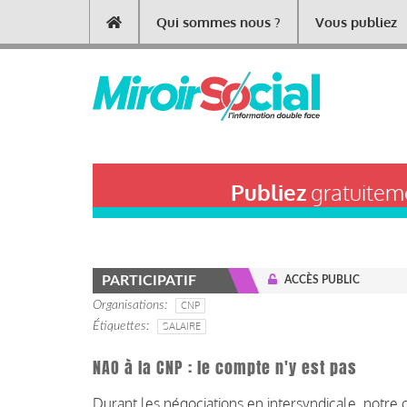
Aller
Qui sommes nous ?
Vous publiez
Main
au
contenu
navigation
principal
Publiez
gratuiteme
PARTICIPATIF
ACCÈS PUBLIC
Organisations
CNP
Étiquettes
SALAIRE
NAO à la CNP : le compte n'y est pas
Durant les négociations en intersyndicale, notre o