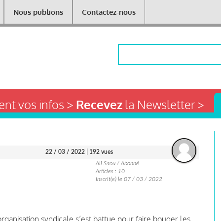
Nous publions
Contactez-nous
Rechercher
nt vos infos >
Recevez
la Newsletter >
22 / 03 / 2022
| 192 vues
Ali Saou / Abonné
Articles : 10
Inscrit(e) le 07 / 03 / 2022
rganisation syndicale s’est battue pour faire bouger les