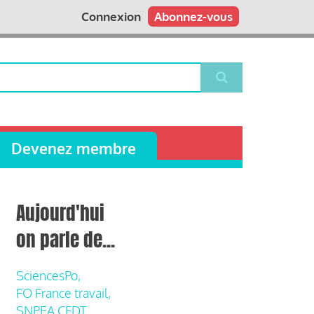
Connexion
Abonnez-vous
Devenez membre
Aujourd'hui
on parle de...
SciencesPo,
FO France travail,
SNPEA CFDT