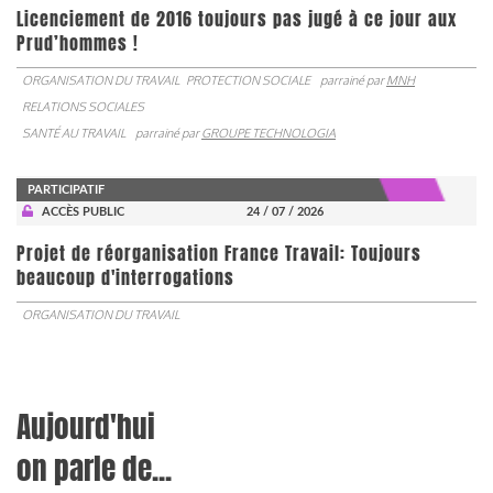
Licenciement de 2016 toujours pas jugé à ce jour aux
Prud’hommes !
ORGANISATION DU TRAVAIL
PROTECTION SOCIALE
parrainé par
MNH
RELATIONS SOCIALES
SANTÉ AU TRAVAIL
parrainé par
GROUPE TECHNOLOGIA
PARTICIPATIF
ACCÈS PUBLIC
24 / 07 / 2026
Projet de réorganisation France Travail: Toujours
beaucoup d'interrogations
ORGANISATION DU TRAVAIL
Aujourd'hui
on parle de...