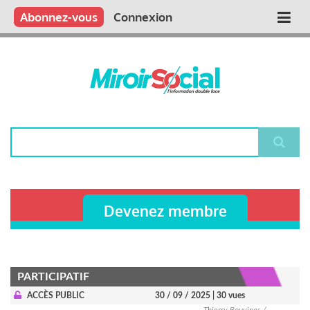
Aller
Qui sommes nous ?
Vous publiez
Nous publions
Contactez-nous
Abonnez-vous
Connexion
Main
au
contenu
navigation
principal
Rechercher
Devenez membre
PARTICIPATIF
ACCÈS PUBLIC
30 / 09 / 2025
| 30 vues
Thierry Bouvines /