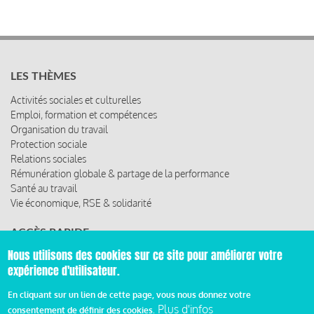
LES THÈMES
Activités sociales et culturelles
Emploi, formation et compétences
Organisation du travail
Protection sociale
Relations sociales
Rémunération globale & partage de la performance
Santé au travail
Vie économique, RSE & solidarité
ACCÈS RAPIDE
Nous utilisons des cookies sur ce site pour améliorer votre
Les abonnements
expérience d'utilisateur.
Les rencontres
Les ressources
En cliquant sur un lien de cette page, vous nous donnez votre
Plus d'infos
consentement de définir des cookies.