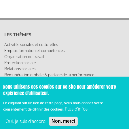
LES THÈMES
Activités sociales et culturelles
Emploi, formation et compétences
Organisation du travail
Protection sociale
Relations sociales
Rémunération globale & partage de la performance
Santé au travail
Nous utilisons des cookies sur ce site pour améliorer votre
Vie économique, RSE & solidarité
expérience d'utilisateur.
ACCÈS RAPIDE
En cliquant sur un lien de cette page, vous nous donnez votre
Plus d'infos
Les abonnements
consentement de définir des cookies.
Les rencontres
Les ressources
Oui, je suis d'accord
Non, merci