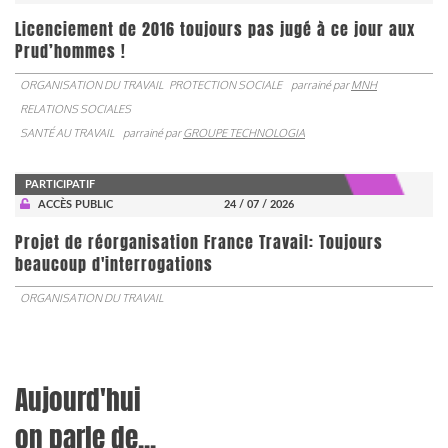
Licenciement de 2016 toujours pas jugé à ce jour aux
Prud’hommes !
ORGANISATION DU TRAVAIL
PROTECTION SOCIALE
parrainé par
MNH
RELATIONS SOCIALES
SANTÉ AU TRAVAIL
parrainé par
GROUPE TECHNOLOGIA
PARTICIPATIF
ACCÈS PUBLIC
24 / 07 / 2026
Projet de réorganisation France Travail: Toujours
beaucoup d'interrogations
ORGANISATION DU TRAVAIL
Aujourd'hui
on parle de...