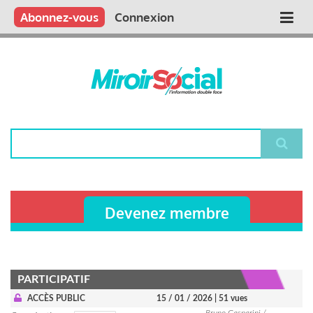
Aller
Qui sommes nous ?
Vous publiez
Nous publions
Contactez-nous
Abonnez-vous
Connexion
Main
au
contenu
navigation
principal
Rechercher
Devenez membre
PARTICIPATIF
ACCÈS PUBLIC
15 / 01 / 2026
| 51 vues
Bruno Gasparini /