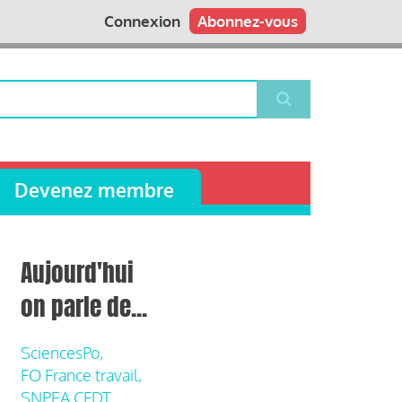
Connexion
Abonnez-vous
Devenez membre
Aujourd'hui
on parle de...
SciencesPo,
FO France travail,
SNPEA CFDT