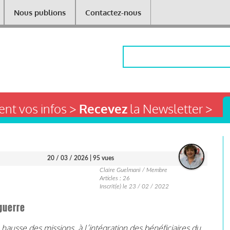
Nous publions
Contactez-nous
Rechercher
nt vos infos >
Recevez
la Newsletter >
20 / 03 / 2026
| 95 vues
Claire Guelmani / Membre
Articles : 26
Inscrit(e) le 23 / 02 / 2022
guerre
 hausse des missions, à l’intégration des bénéficiaires du