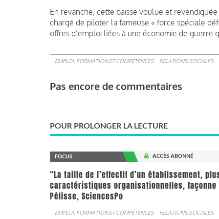
En revanche, cette baisse voulue et revendiquée 
chargé de piloter la fameuse « force spéciale défe
offres d’emploi liées à une économie de guerre
EMPLOI, FORMATION ET COMPÉTENCES
RELATIONS SOCIALES
Pas encore de commentaires
POUR PROLONGER LA LECTURE
ACCÈS ABONNÉ
FOCUS
“La taille de l’effectif d’un établissement, pl
caractéristiques organisationnelles, façonne 
Pélisse, SciencesPo
EMPLOI, FORMATION ET COMPÉTENCES
RELATIONS SOCIALES