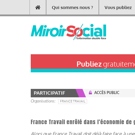
Aller
Qui sommes nous ?
Vous publiez
Main
au
contenu
navigation
principal
Publiez
gratuiteme
PARTICIPATIF
ACCÈS PUBLIC
Organisations
FRANCE TRAVAIL
France Travail enrôlé dans l’économie de 
Alors que France Travail doit déjà faire face à une