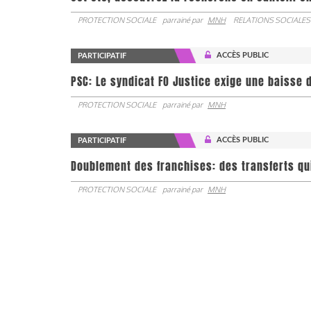
PROTECTION SOCIALE
parrainé par
MNH
RELATIONS SOCIALES
ACCÈS PUBLIC
PARTICIPATIF
PSC: Le syndicat FO Justice exige une baisse d
PROTECTION SOCIALE
parrainé par
MNH
ACCÈS PUBLIC
PARTICIPATIF
Doublement des franchises: des transferts qu
PROTECTION SOCIALE
parrainé par
MNH