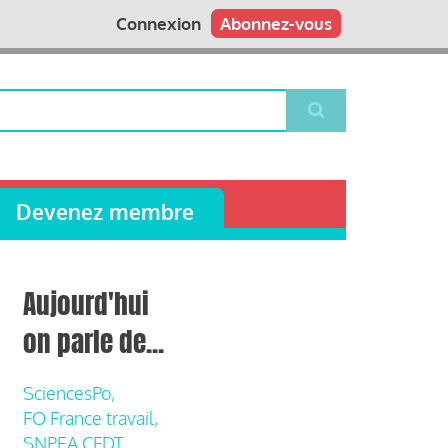
Connexion
Abonnez-vous
Devenez membre
Aujourd'hui
on parle de...
SciencesPo,
FO France travail,
SNPEA CFDT