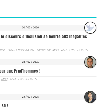
30 / 07 / 2026
 le discours d’inclusion se heurte aux inégalités
VAIL
PROTECTION SOCIALE
parrainé par
MNH
RELATIONS SOCIALES
28 / 07 / 2026
jour aux Prud’hommes !
MNH
RELATIONS SOCIALES
25 / 07 / 2026
 BD !