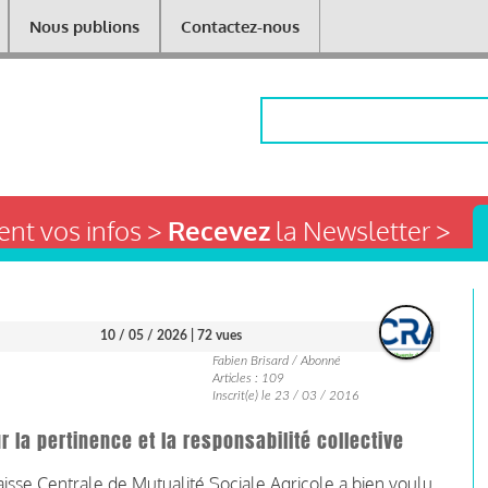
Nous publions
Contactez-nous
Rechercher
nt vos infos >
Recevez
la Newsletter >
10 / 05 / 2026
| 72 vues
Fabien Brisard / Abonné
Articles : 109
Inscrit(e) le 23 / 03 / 2016
 la pertinence et la responsabilité collective
aisse Centrale de Mutualité Sociale Agricole a bien voulu