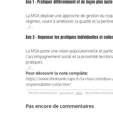
Axe 1 – Pratiquer différemment et de façon plus juste
La MSA déploie une approche de gestion du risqu
régimes, visant à améliorer la qualité et la pertin
.../...
Axe 2 – Repenser les pratiques individuelles et colle
La MSA porte une vision populationnelle et partici
l’accompagnement social et la proximité territori
pratiques.
.../...
Pour découvrir la note complète:
https://www.thinktankcraps.fr/la-msa-contribue-a
responsabilite-collective/
PROTECTION SOCIALE
parrainé par
MNH
RELATIONS SOCIALES
Pas encore de commentaires