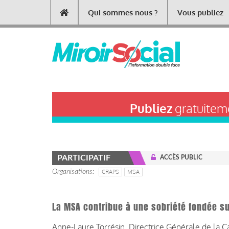
Aller
Qui sommes nous ?
Vous publiez
Main
au
contenu
navigation
principal
Publiez
gratuiteme
PARTICIPATIF
ACCÈS PUBLIC
Organisations
CRAPS
MSA
La MSA contribue à une sobriété fondée sur
Anne-Laure Torrésin, Directrice Générale de la C