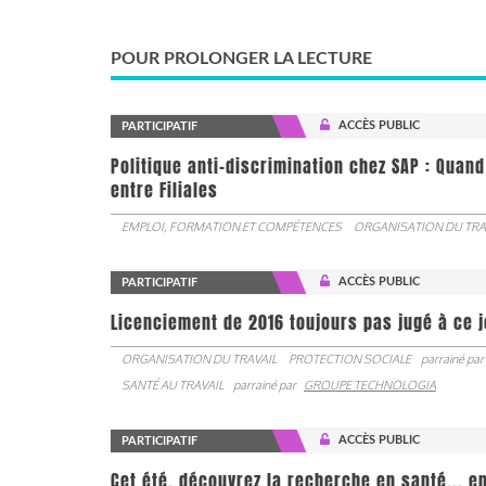
POUR PROLONGER LA LECTURE
ACCÈS PUBLIC
PARTICIPATIF
Politique anti-discrimination chez SAP : Quand
entre Filiales
EMPLOI, FORMATION ET COMPÉTENCES
ORGANISATION DU TRA
ACCÈS PUBLIC
PARTICIPATIF
Licenciement de 2016 toujours pas jugé à ce 
ORGANISATION DU TRAVAIL
PROTECTION SOCIALE
parrainé par
SANTÉ AU TRAVAIL
parrainé par
GROUPE TECHNOLOGIA
ACCÈS PUBLIC
PARTICIPATIF
Cet été, découvrez la recherche en santé... en