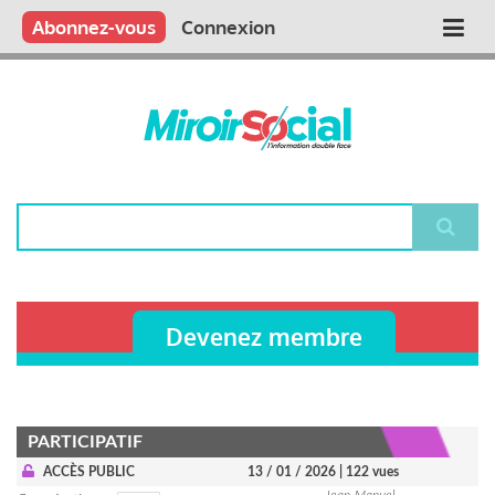
Aller
Qui sommes nous ?
Vous publiez
Nous publions
Contactez-nous
Abonnez-vous
Connexion
Main
au
contenu
navigation
principal
Rechercher
Devenez membre
PARTICIPATIF
ACCÈS PUBLIC
13 / 01 / 2026
| 122 vues
Jean-Manuel