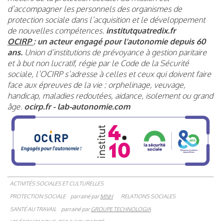
d’accompagner les personnels des organismes de
protection sociale dans l’acquisition et le développement
de nouvelles compétences.
institutquatredix.fr
OCIRP
: un acteur engagé pour l’autonomie depuis 60
ans.
Union d’institutions de prévoyance à gestion paritaire
et à but non lucratif, régie par le Code de la Sécurité
sociale, l’OCIRP s’adresse à celles et ceux qui doivent faire
face aux épreuves de la vie : orphelinage, veuvage,
handicap, maladies redoutées, aidance, isolement ou grand
âge.
ocirp.fr - lab-autonomie.com
ACTIVITÉS SOCIALES ET CULTURELLES
PROTECTION SOCIALE
parrainé par
MNH
RELATIONS SOCIALES
SANTÉ AU TRAVAIL
parrainé par
GROUPE TECHNOLOGIA