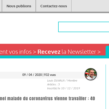
Nous publions
Contactez-nous
Rechercher
nt vos infos >
Recevez
la Newsletter >
09 / 04 / 2020
| 932 vues
Louis DUVAUX / Membre
Articles : 5
Inscrit(e) le 10 / 12 / 2019
nel malade du coronavirus vienne travailler : 40