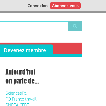
Connexion
Abonnez-vous
Devenez membre
Aujourd'hui
on parle de...
SciencesPo,
FO France travail,
SNPEA CFDT