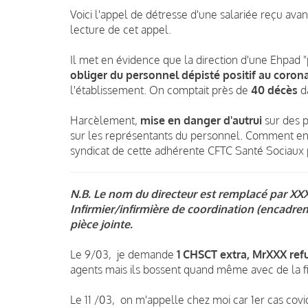
Voici l'appel de détresse d'une salariée reçu avant
lecture de cet appel.
Il met en évidence que la direction d'une Ehpad 
obliger du personnel dépisté positif au coronav
l'établissement. On comptait près de
40 décès
da
Harcèlement,
mise en danger d'autrui
sur des p
sur les représentants du personnel.
Comment en e
syndicat de cette adhérente CFTC Santé Sociaux 
N.B. Le nom du directeur est remplacé par XXX -
Infirmier/infirmière de coordination (encadre
pièce jointe.
Le 9/03, je demande
1 CHSCT extra, MrXXX ref
agents mais ils bossent quand même avec de la f
Le 11 /03, on m'appelle chez moi car 1er cas covi