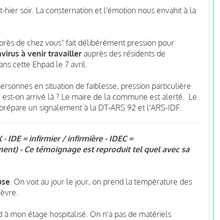
-hier soir. La consternation et l'émotion nous envahit à la
"près de chez vous" fait délibérément pression pour
irus à venir travailler
auprès des résidents de
ns cette Ehpad le 7 avril.
ersonnes en situation de faiblesse, pression particulière
st-on arrivé là ? Le maire de la commune est alerté.
Le
prépare un signalement à la DT-ARS 92 et l'ARS-IDF.
 IDE = infirmier / infirmière - IDEC =
ment) - Ce témoignage est reproduit tel quel avec sa
use
. On voit au jour le jour, on prend la température des
ièvre.
d à mon étage hospitalisé. On n'a pas de matériels