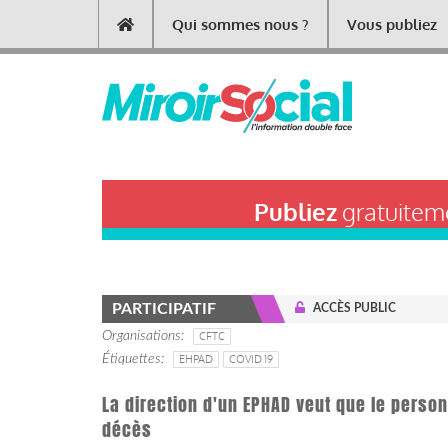
Aller
Qui sommes nous ?
Vous publiez
Main
au
contenu
navigation
principal
Publiez
gratuiteme
PARTICIPATIF
ACCÈS PUBLIC
Organisations
CFTC
Étiquettes
EHPAD
COVID 19
La direction d'un EPHAD veut que le person
décès