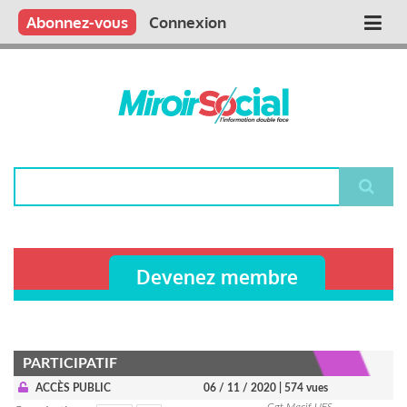
Aller
Qui sommes nous ?
Vous publiez
Nous publions
Contactez-nous
Abonnez-vous
Connexion
Main
au
contenu
navigation
principal
Rechercher
Devenez membre
PARTICIPATIF
ACCÈS PUBLIC
06 / 11 / 2020
| 574 vues
Cgt Macif UES