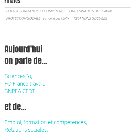
Filiales
EMPLOI, FORMATION ET COMPÉTENCES
ORGANISATION DU TRAVAIL
PROTECTION SOCIALE
parrainé par
MNH
RELATIONS SOCIALES
Aujourd'hui
on parle de...
SciencesPo,
FO France travail,
SNPEA CFDT
et de...
Emploi, formation et compétences,
Relations sociales,