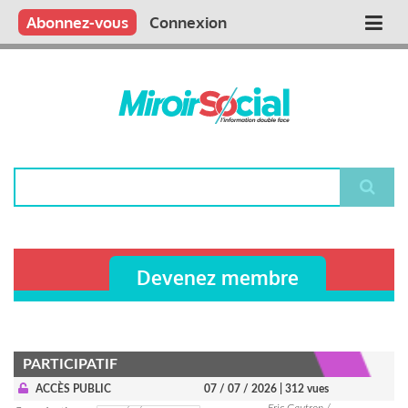
Aller
Qui sommes nous ?
Vous publiez
Nous publions
Contactez-nous
Abonnez-vous
Connexion
Main
au
contenu
navigation
principal
Rechercher
Devenez membre
PARTICIPATIF
ACCÈS PUBLIC
07 / 07 / 2026
| 312 vues
Eric Gautron /