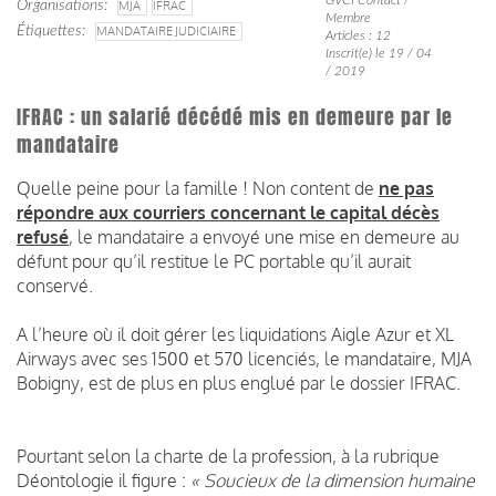
Organisations
MJA
IFRAC
Membre
Étiquettes
MANDATAIRE JUDICIAIRE
Articles : 12
Inscrit(e) le 19 / 04
/ 2019
IFRAC : un salarié décédé mis en demeure par le
mandataire
Quelle peine pour la famille ! Non content de
ne pas
répondre aux courriers concernant le capital décès
refusé
, le mandataire a envoyé une mise en demeure au
défunt pour qu’il restitue le PC portable qu’il aurait
conservé.
A l’heure où il doit gérer les liquidations Aigle Azur et XL
Airways avec ses 1500 et 570 licenciés, le mandataire, MJA
Bobigny, est de plus en plus englué par le dossier IFRAC.
Pourtant selon la charte de la profession, à la rubrique
Déontologie il figure :
« Soucieux de la dimension humaine