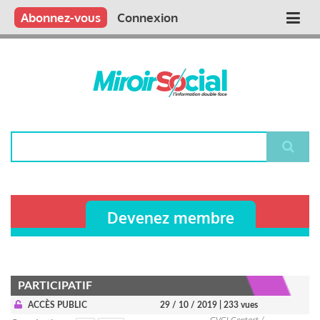
Aller
Qui sommes nous ?
Vous publiez
Nous publions
Contactez-nous
Abonnez-vous
Connexion
Main
au
contenu
navigation
principal
Rechercher
Devenez membre
PARTICIPATIF
ACCÈS PUBLIC
29 / 10 / 2019
| 233 vues
GVCI Contact /