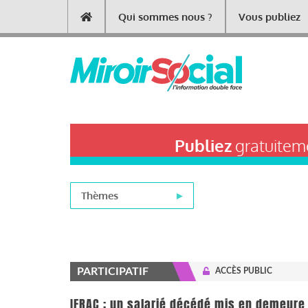
Aller
Qui sommes nous ?
Vous publiez
Main
au
contenu
navigation
principal
Publiez
gratuiteme
Thèmes
PARTICIPATIF
ACCÈS PUBLIC
IFRAC : un salarié décédé mis en demeure