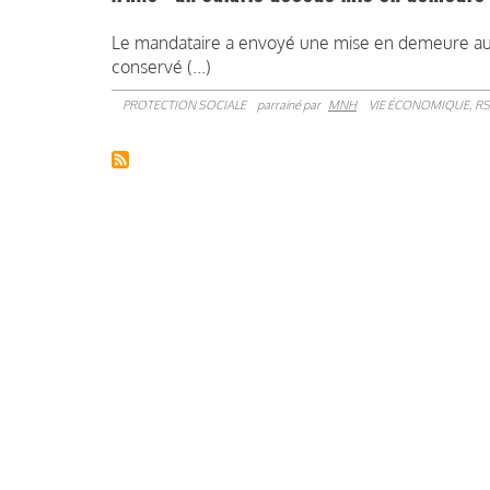
Le mandataire a envoyé une mise en demeure au dé
conservé (...)
PROTECTION SOCIALE
parrainé par
MNH
VIE ÉCONOMIQUE, RS