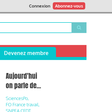
Connexion
Abonnez-vous
Devenez membre
Aujourd'hui
on parle de...
SciencesPo,
FO France travail,
SNPEA CFDT