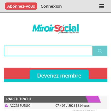
Aller
Qui sommes nous ?
Vous publiez
Nous publions
Contactez-nous
Abonnez-vous
Connexion
Main
au
contenu
navigation
principal
Rechercher
Devenez membre
PARTICIPATIF
ACCÈS PUBLIC
07 / 07 / 2026
| 314 vues
Pascaline Kerhoas /