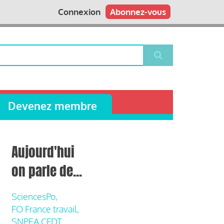
Connexion
Abonnez-vous
Devenez membre
Aujourd'hui
on parle de...
SciencesPo,
FO France travail,
SNPEA CFDT