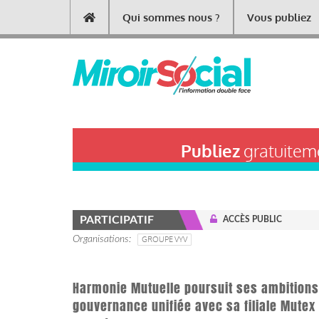
Aller
Qui sommes nous ?
Vous publiez
Main
au
contenu
navigation
principal
Publiez
gratuiteme
PARTICIPATIF
ACCÈS PUBLIC
Organisations
GROUPE VYV
Harmonie Mutuelle poursuit ses ambitions
gouvernance unifiée avec sa filiale Mutex