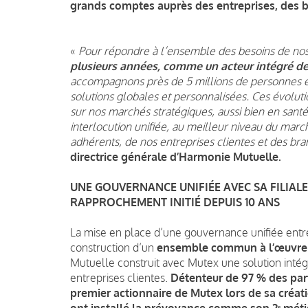
grands comptes auprès des entreprises, des b
«
Pour répondre à l’ensemble des besoins de nos 
plusieurs années, comme un acteur intégré de 
accompagnons près de 5 millions de personnes et
solutions globales et personnalisées. Ces évolu
sur nos marchés stratégiques, aussi bien en sant
interlocution unifiée, au meilleur niveau du mar
adhérents, de nos entreprises clientes et des br
directrice générale d’Harmonie Mutuelle.
UNE GOUVERNANCE UNIFIÉE AVEC SA FILIALE
RAPPROCHEMENT INITIÉ DEPUIS 10 ANS
La mise en place d’une gouvernance unifiée entre
construction d’un
ensemble commun à l’œuvre d
Mutuelle construit avec Mutex une solution intég
entreprises clientes.
Détenteur de 97 % des parts
premier actionnaire de Mutex lors de sa créat
ont installé la prévoyance comme son 2ᵉ méti