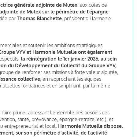
ectrice générale adjointe de Mutex
, aux côtés de
adjointe de Mutex sur le périmètre de l’épargne-
idée par
Thomas Blanchette
, président d’Harmonie
merciales et soutenir les ambitions stratégiques
 Groupe VYV et Harmonie Mutuelle ont également
respectifs,
la réintégration le 1er janvier 2026, au sein
tion du Développement du Collectif du Groupe VYV,
groupe de renforcer ses missions à forte valeur ajoutée,
issance collective
, en rapprochant les équipes
utuelles fondatrices et en simplifiant, par la même
r-faire pluriel adressant l'ensemble des besoins des
ention, santé, prévoyance, épargne-retraite, etc.), et
ssu entrepreneurial et local,
Harmonie Mutuelle dispose,
ment, sur son périmètre d’activité, de l’activité