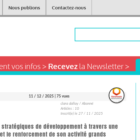
Nous publions
Contactez-nous
Rechercher
nt vos infos >
Recevez
la Newsletter >
11 / 12 / 2025
| 75 vues
clara dallay / Abonné
Articles : 10
Inscrit(e) le 27 / 11 / 2025
 stratégiques de développement à travers une
 et le renforcement de son activité grands