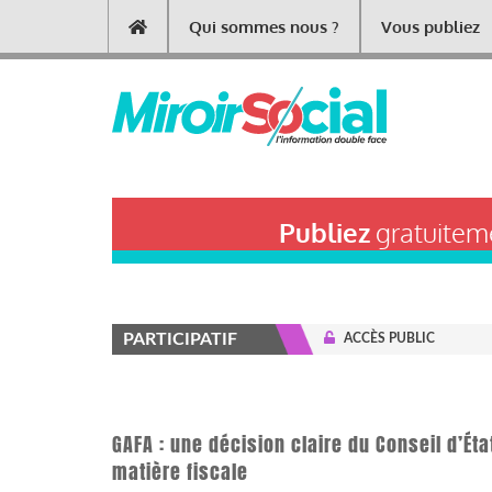
Aller
Qui sommes nous ?
Vous publiez
Main
au
contenu
navigation
principal
Publiez
gratuiteme
PARTICIPATIF
ACCÈS PUBLIC
GAFA : une décision claire du Conseil d’É
matière fiscale