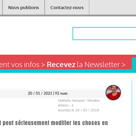
Nous publions
Contactez-nous
Rechercher
nt vos infos >
Recevez
la Newsletter >
20 / 01 / 2021
| 92 vues
Nathalie Homand / Membre
Articles : 6
Inscrit(e) le 28 / 05 / 2018
tat peut sérieusement modifier les choses en