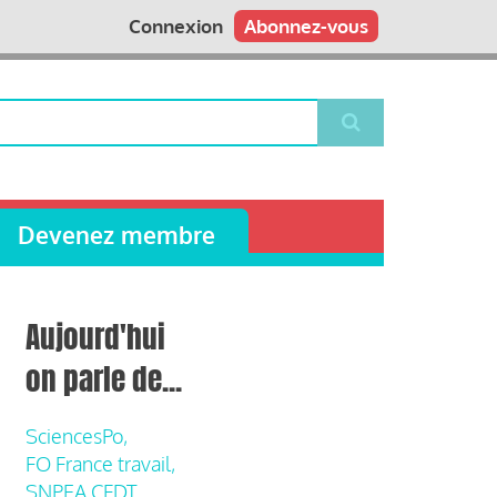
Connexion
Abonnez-vous
Devenez membre
Aujourd'hui
on parle de...
SciencesPo,
FO France travail,
SNPEA CFDT