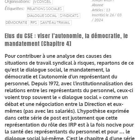
Organisations
JV CONSEIL
Abonné
Étiquettes
RELATIONS SOCIALES
Articles : 13
Inscrit(e) le 26 / 03
DIALOGUE SOCIAL
SYNDICATS
/ 2024
DÉMOCRATIE
RPS
SANTÉ AU TRAVAIL
Elus du CSE : viser l’autonomie, la démocratie, le
mandatement [Chapitre 4]
Pour contribuer à une analyse des causes des
situations de travail syndical à risques, repartons de ce
qu’est le dialogue social, le mandatement, la
démocratie et l’autonomie d’un représentant du
personnel. Depuis 1972, avec l’institutionnalisation des
relations entre les représentants du personnel, ceux-ci
voient trop souvent le « dialogue social » comme un
débat et une négociation entre la Direction et eux-
mêmes (pas avec les salariés). L’hypothèse exprimée
dans cette série de post est justement que cette
représentation du rôle des IRP est à la fois nocive pour
la santé des représentants du personnel et pour … le
dialogue social lui-même. C'est le chapitre 4 d'une série