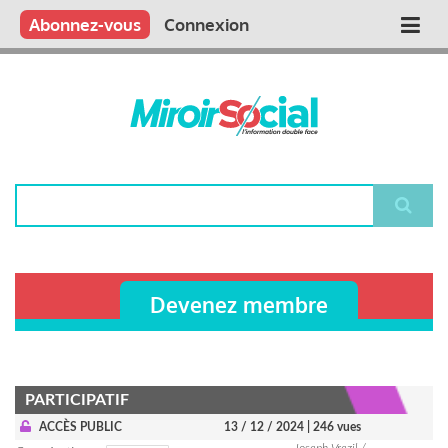
Aller
Qui sommes nous ?
Vous publiez
Nous publions
Contactez-nous
Abonnez-vous
Connexion
Main
au
contenu
navigation
principal
Rechercher
Devenez membre
PARTICIPATIF
ACCÈS PUBLIC
13 / 12 / 2024
| 246 vues
Joseph Vrezil /