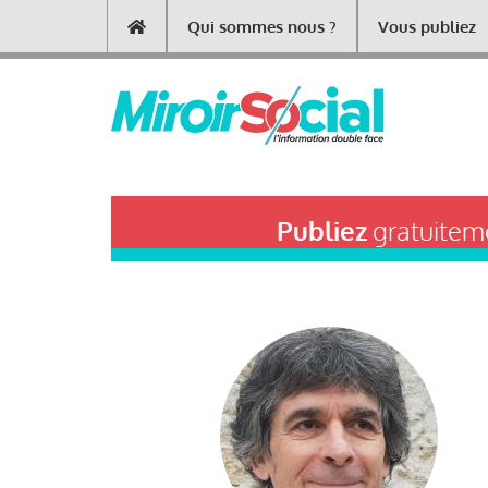
Aller
Qui sommes nous ?
Vous publiez
Main
au
contenu
navigation
principal
Publiez
gratuiteme