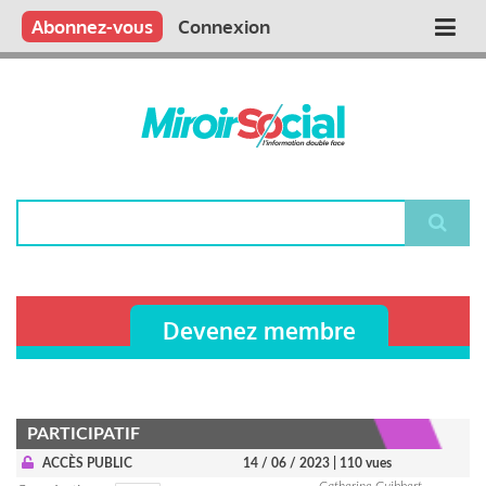
Aller
Qui sommes nous ?
Vous publiez
Nous publions
Contactez-nous
Abonnez-vous
Connexion
Main
au
contenu
navigation
principal
Rechercher
Devenez membre
PARTICIPATIF
ACCÈS PUBLIC
14 / 06 / 2023
| 110 vues
Catherine Guibbert