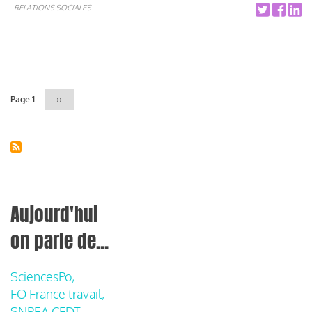
RELATIONS SOCIALES
Pagination
Page 1
Page
››
suivante
Aujourd'hui
on parle de...
SciencesPo,
FO France travail,
SNPEA CFDT