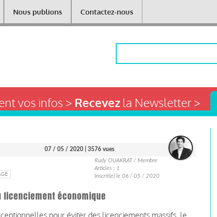
Nous publions
Contactez-nous
Rechercher
nt vos infos >
Recevez
la Newsletter >
07 / 05 / 2020
| 3576 vues
Rudy OUAKRAT / Membre
Articles : 1
AGE
Inscrit(e) le 06 / 05 / 2020
 du licenciement économique
eptionnelles pour éviter des licenciements massifs, le