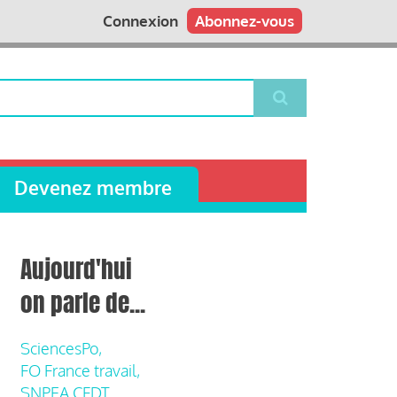
Connexion
Abonnez-vous
Devenez membre
Aujourd'hui
on parle de...
SciencesPo,
FO France travail,
SNPEA CFDT