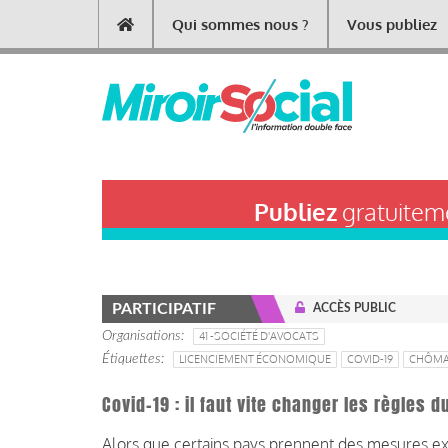
Aller
Qui sommes nous ?
Vous publiez
Main
au
contenu
navigation
principal
Publiez
gratuiteme
PARTICIPATIF
ACCÈS PUBLIC
Organisations
41 -SOCIÉTÉ D'AVOCATS
Étiquettes
LICENCIEMENT ÉCONOMIQUE
COVID-19
CHÔM
Covid-19 : il faut vite changer les règles
Alors que certains pays prennent des mesures exc