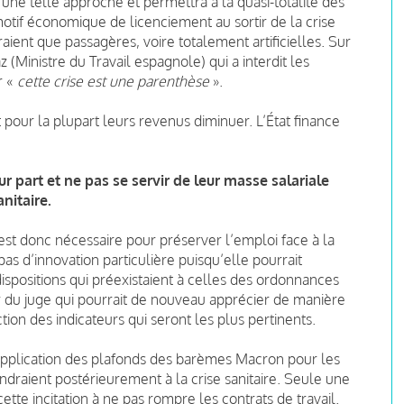
 une telle approche et permettra à la quasi-totalité des
otif économique de licenciement au sortir de la crise
aient que passagères, voire totalement artificielles. Sur
 (Ministre du Travail espagnole) qui a interdit les
r «
cette crise est une parenthèse
».
nt pour la plupart leurs revenus diminuer. L’État finance
 part et ne pas se servir de leur masse salariale
nitaire.
est donc nécessaire pour préserver l’emploi face à la
 pas d’innovation particulière puisqu’elle pourrait
dispositions qui préexistaient à celles des ordonnances
r du juge qui pourrait de nouveau apprécier de manière
tion des indicateurs qui seront les plus pertinents.
’application des plafonds des barèmes Macron pour les
endraient postérieurement à la crise sanitaire. Seule une
ette incitation à ne pas rompre les contrats de travail.