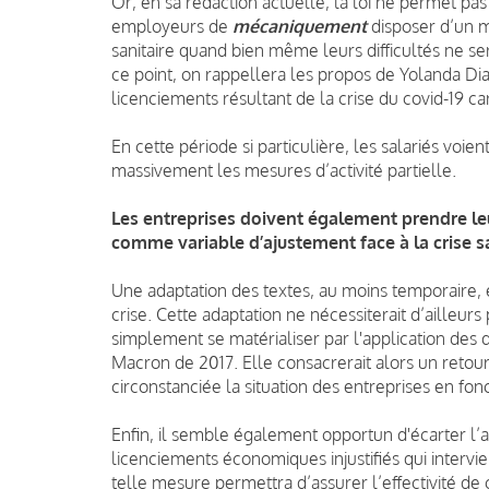
Or, en sa rédaction actuelle, la loi ne permet pas
employeurs de
mécaniquement
disposer d’un m
sanitaire quand bien même leurs difficultés ne ser
ce point, on rappellera les propos de Yolanda Diaz
licenciements résultant de la crise du covid-19 ca
En cette période si particulière, les salariés voie
massivement les mesures d’activité partielle.
Les entreprises doivent également prendre leur
comme variable d’ajustement face à la crise sa
Une adaptation des textes, au moins temporaire, 
crise. Cette adaptation ne nécessiterait d’ailleurs
simplement se matérialiser par l'application des 
Macron de 2017. Elle consacrerait alors un retou
circonstanciée la situation des entreprises en fonc
Enfin, il semble également opportun d'écarter l
licenciements économiques injustifiés qui intervi
telle mesure permettra d’assurer l’effectivité de c