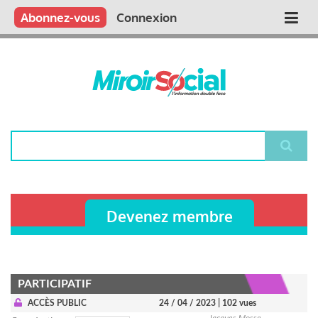
Aller
Qui sommes nous ?
Vous publiez
Nous publions
Contactez-nous
Abonnez-vous
Connexion
Main
au
contenu
navigation
principal
Rechercher
Devenez membre
PARTICIPATIF
ACCÈS PUBLIC
24 / 04 / 2023
| 102 vues
Jacques Mosse-