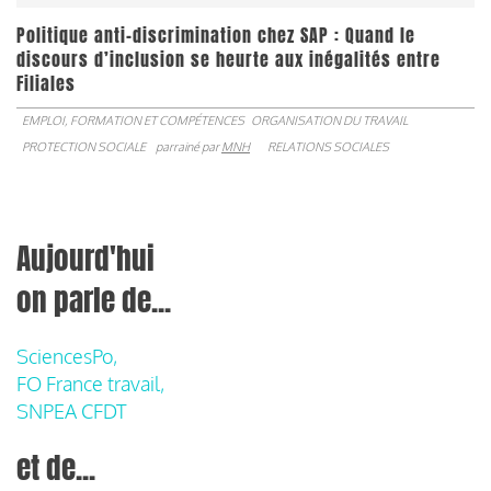
Politique anti-discrimination chez SAP : Quand le
discours d’inclusion se heurte aux inégalités entre
Filiales
EMPLOI, FORMATION ET COMPÉTENCES
ORGANISATION DU TRAVAIL
PROTECTION SOCIALE
parrainé par
MNH
RELATIONS SOCIALES
Aujourd'hui
on parle de...
SciencesPo,
FO France travail,
SNPEA CFDT
et de...