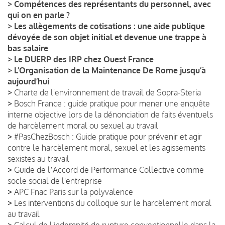
>
Compétences des représentants du personnel, avec
qui on en parle ?
>
Les allègements de cotisations : une aide publique
dévoyée de son objet initial et devenue une trappe à
bas salaire
>
Le DUERP des IRP chez Ouest France
>
L’Organisation de la Maintenance De Rome jusqu’à
aujourd’hui
>
Charte de l'environnement de travail de Sopra-Steria
>
Bosch France : guide pratique pour mener une enquête
interne objective lors de la dénonciation de faits éventuels
de harcèlement moral ou sexuel au travail
>
#PasChezBosch : Guide pratique pour prévenir et agir
contre le harcèlement moral, sexuel et les agissements
sexistes au travail
>
Guide de lʼAccord de Performance Collective comme
socle social de l'entreprise
>
APC Fnac Paris sur la polyvalence
>
Les interventions du colloque sur le harcèlement moral
au travail
>
Calcul de l'indemnité de rupture conventionnelle dans la