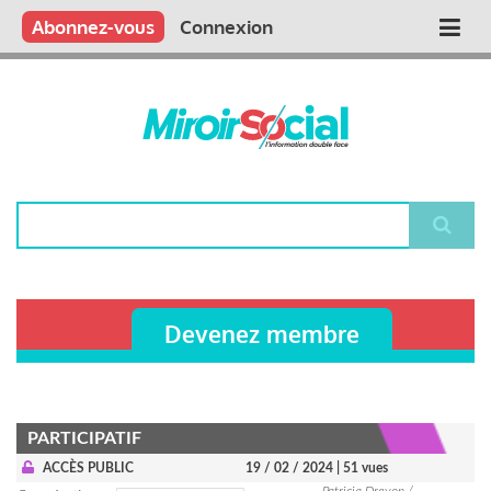
Aller
Qui sommes nous ?
Vous publiez
Nous publions
Contactez-nous
Abonnez-vous
Connexion
Main
au
contenu
navigation
principal
Rechercher
Devenez membre
PARTICIPATIF
ACCÈS PUBLIC
19 / 02 / 2024
| 51 vues
Patricia Drevon /