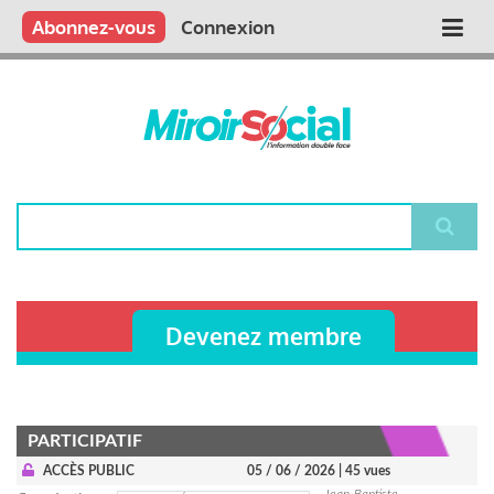
Aller
Qui sommes nous ?
Vous publiez
Nous publions
Contactez-nous
Abonnez-vous
Connexion
Main
au
contenu
navigation
principal
Rechercher
Devenez membre
PARTICIPATIF
ACCÈS PUBLIC
05 / 06 / 2026
| 45 vues
Jean-Baptiste