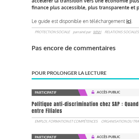
accélérer la transition vers une économie plus 
finance plus accessible, plus transparente et p
Le guide est disponible en téléchargement
ici
.
PROTECTION SOCIALE
parrainé par
MNH
RELATIONS SOCIALES
Pas encore de commentaires
POUR PROLONGER LA LECTURE
ACCÈS PUBLIC
PARTICIPATIF
Politique anti-discrimination chez SAP : Quand
entre Filiales
EMPLOI, FORMATION ET COMPÉTENCES
ORGANISATION DU TRA
ACCÈS PUBLIC
PARTICIPATIF