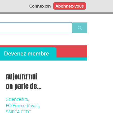
Connexion
Abonnez-vous
Devenez membre
Aujourd'hui
on parle de...
SciencesPo,
FO France travail,
SNPEA CFDT