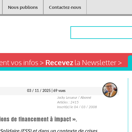
Nous publions
Contactez-nous
Rechercher
nt vos infos >
Recevez
la Newsletter >
03 / 11 / 2025
| 69 vues
Jacky Lesueur / Abonné
Articles : 2415
Inscrit(e) le 04 / 03 / 2008
ions de financement à impact ».
Solidaire (ESS) et dans un contexte de crises