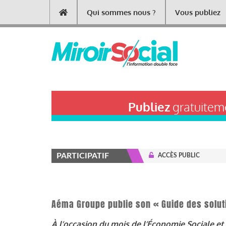
Aller
Qui sommes nous ?
Vous publiez
Main
au
contenu
navigation
principal
Publiez
gratuiteme
PARTICIPATIF
ACCÈS PUBLIC
Aéma Groupe publie son « Guide des solut
À l’occasion du mois d
e l’Économie Sociale et 