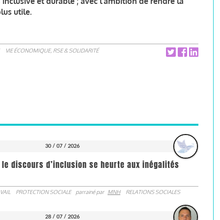
inclusive et durable ; avec l’ambition de rendre la
lus utile.
VIE ÉCONOMIQUE, RSE & SOLIDARITÉ
30 / 07 / 2026
 le discours d’inclusion se heurte aux inégalités
VAIL
PROTECTION SOCIALE
parrainé par
MNH
RELATIONS SOCIALES
28 / 07 / 2026