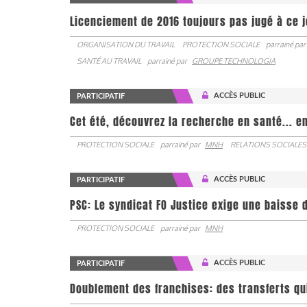
Licenciement de 2016 toujours pas jugé à ce 
ORGANISATION DU TRAVAIL
PROTECTION SOCIALE
parrainé par
SANTÉ AU TRAVAIL
parrainé par
GROUPE TECHNOLOGIA
ACCÈS PUBLIC
PARTICIPATIF
Cet été, découvrez la recherche en santé... en
PROTECTION SOCIALE
parrainé par
MNH
RELATIONS SOCIALES
ACCÈS PUBLIC
PARTICIPATIF
PSC: Le syndicat FO Justice exige une baisse d
PROTECTION SOCIALE
parrainé par
MNH
ACCÈS PUBLIC
PARTICIPATIF
Doublement des franchises: des transferts qu