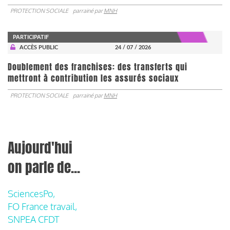
PROTECTION SOCIALE
parrainé par
MNH
PARTICIPATIF
ACCÈS PUBLIC
24 / 07 / 2026
Doublement des franchises: des transferts qui
mettront à contribution les assurés sociaux
PROTECTION SOCIALE
parrainé par
MNH
Aujourd'hui
on parle de...
SciencesPo,
FO France travail,
SNPEA CFDT