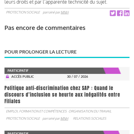
leurs droits et par l’apparente technicité du sujet.
PROTECTION SOCIALE
parrainé par
MNH
Pas encore de commentaires
POUR PROLONGER LA LECTURE
PARTICIPATIF
ACCÈS PUBLIC
30 / 07 / 2026
Politique anti-discrimination chez SAP : Quand le
discours d’inclusion se heurte aux inégalités entre
Filiales
EMPLOI, FORMATION ET COMPÉTENCES
ORGANISATION DU TRAVAIL
PROTECTION SOCIALE
parrainé par
MNH
RELATIONS SOCIALES
PARTICIPATIF