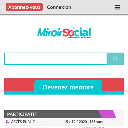
Aller
Qui sommes nous ?
Vous publiez
Nous publions
Contactez-nous
Abonnez-vous
Connexion
Main
au
contenu
navigation
principal
Rechercher
Devenez membre
PARTICIPATIF
ACCÈS PUBLIC
15 / 12 / 2020
| 133 vues
Mathilde Icard /