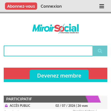
Aller
Qui sommes nous ?
Vous publiez
Nous publions
Contactez-nous
Abonnez-vous
Connexion
Main
au
contenu
navigation
principal
Rechercher
Devenez membre
PARTICIPATIF
ACCÈS PUBLIC
02 / 07 / 2026
| 26 vues
Pascaline Kerhoas /