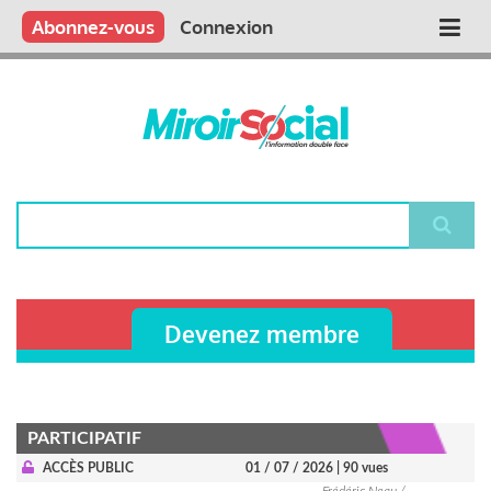
Aller
Qui sommes nous ?
Vous publiez
Nous publions
Contactez-nous
Abonnez-vous
Connexion
Main
au
contenu
navigation
principal
Rechercher
Devenez membre
PARTICIPATIF
ACCÈS PUBLIC
01 / 07 / 2026
| 90 vues
Frédéric Neau /