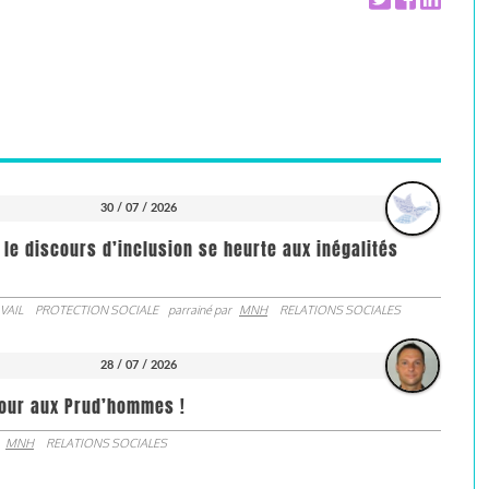
30 / 07 / 2026
 le discours d’inclusion se heurte aux inégalités
VAIL
PROTECTION SOCIALE
parrainé par
MNH
RELATIONS SOCIALES
28 / 07 / 2026
jour aux Prud’hommes !
MNH
RELATIONS SOCIALES