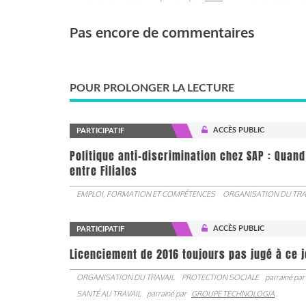
Pas encore de commentaires
POUR PROLONGER LA LECTURE
ACCÈS PUBLIC
PARTICIPATIF
Politique anti-discrimination chez SAP : Quand
entre Filiales
EMPLOI, FORMATION ET COMPÉTENCES
ORGANISATION DU TRA
ACCÈS PUBLIC
PARTICIPATIF
Licenciement de 2016 toujours pas jugé à ce 
ORGANISATION DU TRAVAIL
PROTECTION SOCIALE
parrainé par
SANTÉ AU TRAVAIL
parrainé par
GROUPE TECHNOLOGIA