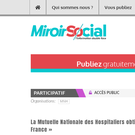
Aller
Qui sommes nous ?
Vous publiez
Main
au
contenu
navigation
principal
Publiez
gratuiteme
PARTICIPATIF
ACCÈS PUBLIC
Organisations
MNH
La Mutuelle Nationale des Hospitaliers obti
France »