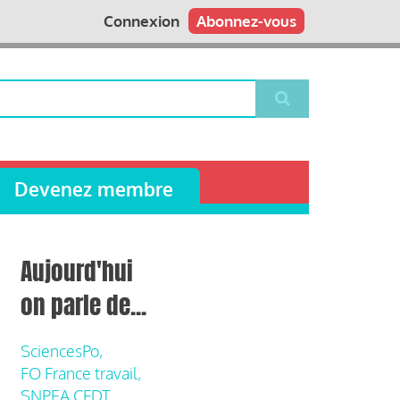
Connexion
Abonnez-vous
Devenez membre
Aujourd'hui
on parle de...
SciencesPo,
FO France travail,
SNPEA CFDT