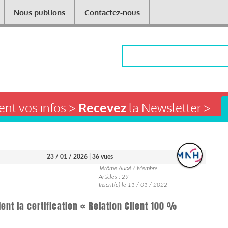
Nous publions
Contactez-nous
Rechercher
nt vos infos >
Recevez
la Newsletter >
23 / 01 / 2026
| 36 vues
Jérôme Aubé / Membre
Articles : 29
Inscrit(e) le 11 / 01 / 2022
ent la certification « Relation Client 100 %