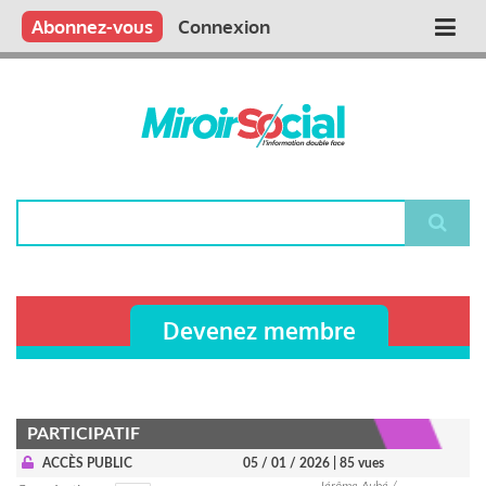
Aller
Qui sommes nous ?
Vous publiez
Nous publions
Contactez-nous
Abonnez-vous
Connexion
Main
au
contenu
navigation
principal
Rechercher
Devenez membre
PARTICIPATIF
ACCÈS PUBLIC
05 / 01 / 2026
| 85 vues
Jérôme Aubé /