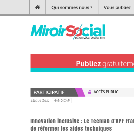
Aller
Qui sommes nous ?
Vous publiez
Main
au
contenu
navigation
principal
Publiez
gratuiteme
PARTICIPATIF
ACCÈS PUBLIC
Étiquettes
HANDICAP
Innovation inclusive : Le Techlab d’APF Fr
de réformer les aides techniques