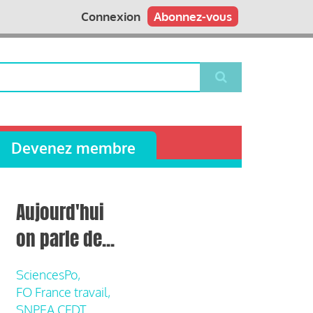
Connexion
Abonnez-vous
Devenez membre
Aujourd'hui
on parle de...
SciencesPo,
FO France travail,
SNPEA CFDT