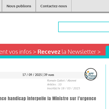
Nous publions
Contactez-nous
Rechercher
nt vos infos >
Recevez
la Newsletter >
17 / 09 / 2025
| 39 vues
Romain Gattet / Abonné
Articles : 10
Inscrit(e) le 18 / 03 / 2025
ance handicap interpelle la Ministre sur l’urgence