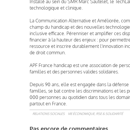
Installé au sein du SMR Marc Sautelet, le TechLab 
technologique et clinique.
La Communication Alternative et Améliorée, co
champ du handicap et des nouvelles technologies
inclusive efficace. Pérenniser et amplifier ces disp
financier à la hauteur des enjeux : pour permett
ressource et inscrire durablement l'innovation in
de droit commun.
APF France handicap est une association de person
familles et des personnes valides solidaires.
Depuis 90 ans, elle est engagée dans la défense
familles, se bat contre les discriminations et le
000 personnes au quotidien dans tous les domaines 
partout en France.
RELATIONS SOCIALES
VIE ÉCONOMIQUE, RSE & SOLIDARITÉ
Pas encore de commentaires