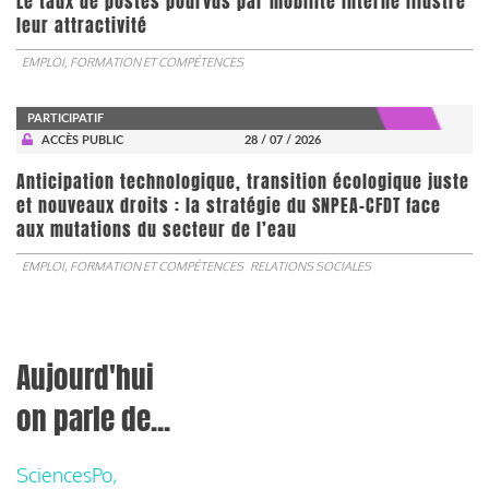
Le taux de postes pourvus par mobilité interne illustre
leur attractivité
EMPLOI, FORMATION ET COMPÉTENCES
PARTICIPATIF
ACCÈS PUBLIC
28 / 07 / 2026
Anticipation technologique, transition écologique juste
et nouveaux droits : la stratégie du SNPEA-CFDT face
aux mutations du secteur de l’eau
EMPLOI, FORMATION ET COMPÉTENCES
RELATIONS SOCIALES
Aujourd'hui
on parle de...
SciencesPo,