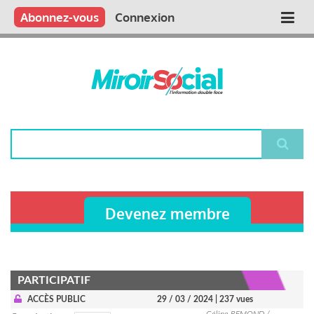
Aller
Qui sommes nous ?
Vous publiez
Nous publions
Contactez-nous
Abonnez-vous
Connexion
Main
au
contenu
navigation
principal
Rechercher
Devenez membre
PARTICIPATIF
ACCÈS PUBLIC
29 / 03 / 2024
| 237 vues
Céline REMOND /