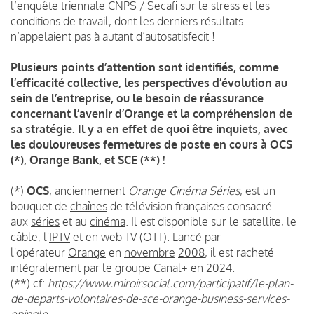
l’enquête triennale CNPS / Secafi sur le stress et les
conditions de travail, dont les derniers résultats
n’appelaient pas à autant d’autosatisfecit !
Plusieurs points d’attention sont identifiés, comme
l’efficacité collective, les perspectives d’évolution au
sein de l’entreprise, ou le besoin de réassurance
concernant l’avenir d’Orange et la compréhension de
sa stratégie. Il y a en effet de quoi être inquiets, avec
les douloureuses fermetures de poste en cours à OCS
(*), Orange Bank, et SCE (**) !
(*)
OCS
, anciennement
Orange Cinéma Séries
, est un
bouquet de
chaînes
de télévision françaises consacré
aux
séries
et au
cinéma
. Il est disponible sur le satellite, le
câble, l'
IPTV
et en web TV (OTT). Lancé par
l'opérateur
Orange
en
novembre
2008
, il est racheté
intégralement par le
groupe Canal+
en
2024
.
(**) cf:
https://www.miroirsocial.com/participatif/le-plan-
de-departs-volontaires-de-sce-orange-business-services-
epingle