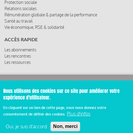
Protection sociale
Relations sociales
Rémunération globale & partage de la performance
Santé au travail
Vie économique, RSE & solidarité
ACCÈS RAPIDE
Les abonnements
Les rencontres
Les ressources
© 2019 Miroir Social - Réalisé par
Cafffeine
Nous utilisons des cookies sur ce site pour améliorer votre
expérience d'utilisateur.
Mentions légales et condition générale d’utilisation et
Pied
d’abonnement
En cliquant sur un lien de cette page, vous nous donnez votre
Plus d'infos
consentement de définir des cookies.
de
Oui, je suis d'accord
Non, merci