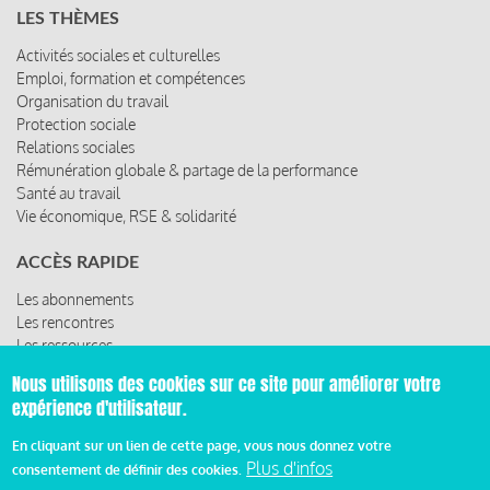
LES THÈMES
Activités sociales et culturelles
Emploi, formation et compétences
Organisation du travail
Protection sociale
Relations sociales
Rémunération globale & partage de la performance
Santé au travail
Vie économique, RSE & solidarité
ACCÈS RAPIDE
Les abonnements
Les rencontres
Les ressources
Nous utilisons des cookies sur ce site pour améliorer votre
expérience d'utilisateur.
© 2019 Miroir Social - Réalisé par
Cafffeine
En cliquant sur un lien de cette page, vous nous donnez votre
Plus d'infos
consentement de définir des cookies.
Mentions légales et condition générale d’utilisation et