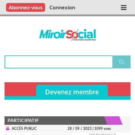
Aller
Qui sommes nous ?
Vous publiez
Nous publions
Contactez-nous
Abonnez-vous
Connexion
Main
au
contenu
navigation
principal
Rechercher
Devenez membre
PARTICIPATIF
ACCÈS PUBLIC
28 / 09 / 2023
| 1099 vues
CSE Randstad Sud